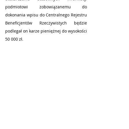
podmiotowi zobowiązanemu do 
dokonania wpisu do Centralnego Rejestru 
Beneficjentów Rzeczywistych będzie 
podlegał on karze pieniężnej do wysokości 
50 000 zł.
W przypadku, gdy wyżej wymienione 
podmioty zobowiązane do zgłaszania 
informacji  o beneficjentach rzeczywistych 
i ich aktualizacji, powiernik lub osoba 
zajmująca stanowisko równoważne nie 
dopełnią obowiązku zgłoszenia lub 
aktualizacji wpisów w terminie 
wskazanym w ustawie, a także podały 
informacje niezgodne ze stanem 
faktycznym, będą podlegać karze 