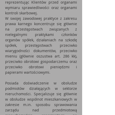
reprezentując Klientów przed organami
wymiaru sprawiedliwości oraz organami
kontroli skarbowej.
W swojej zawodowej praktyce z zakresu
prawa karnego koncentruje się głównie
na przestępstwach związanych z
nielegalnymi praktykami członków
organów spółek, działaniach na szkodę
spółek, przestępstwach przeciwko
wiarygodności dokumentów, przeciwko
mieniu (głównie oszustwa art. 286 kk),
przeciwko obrotowi gospodarczemu oraz
przeciwko obrotowi pieniędzmi i
papierami wartościowymi.
Posiada doświadczenie w obsłudze
podmiotów działających w sektorze
nieruchomości. Specjalizuje się głównie
w obsłudze wspólnot mieszkaniowych w
zakresie m.in. sposobu sprawowania
zarządu nad przedmiotową