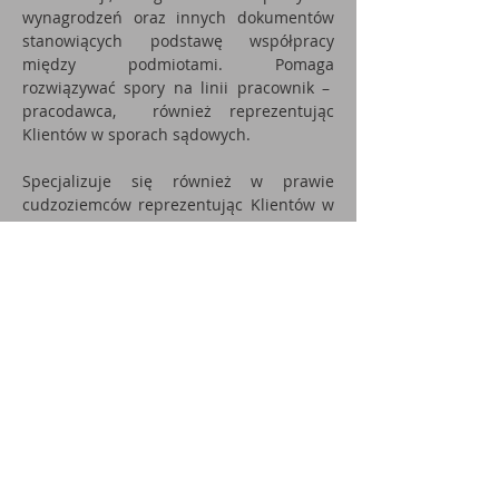
wynagrodzeń oraz innych dokumentów
stanowiących podstawę współpracy
między podmiotami. Pomaga
rozwiązywać spory na linii pracownik –
pracodawca, również reprezentując
Klientów w sporach sądowych.
Specjalizuje się również w prawie
cudzoziemców reprezentując Klientów w
sądach oraz przed organami
administracji państwowej. Świadczy
pomoc prawną głównie w zakresie
uzyskiwania wszelkich zezwoleń na
pobyt na terenie RP oraz nabycia
nieruchomości przez cudzoziemców.
Włada językiem angielskim.
monika.dlugosz@legalkw.pl