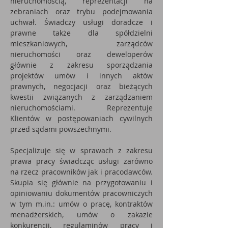
nieruchomością, reprezentacji na
zebraniach oraz trybu podejmowania
uchwał. Świadczy usługi doradcze i
prawne także dla spółdzielni
mieszkaniowych, zarządców
nieruchomości oraz deweloperów
głównie z zakresu sporządzania
projektów umów i innych aktów
prawnych, negocjacji oraz bieżących
kwestii związanych z zarządzaniem
nieruchomościami. Reprezentuje
Klientów w postępowaniach cywilnych
przed sądami powszechnymi.
Specjalizuje się w sprawach z zakresu
prawa pracy świadcząc usługi zarówno
na rzecz pracowników jak i pracodawców.
Skupia się głównie na przygotowaniu i
opiniowaniu dokumentów pracowniczych
w tym m.in.: umów o pracę, kontraktów
menadżerskich, umów o zakazie
konkurencji, regulaminów pracy i