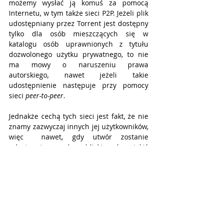
możemy wysłać ją komuś za pomocą 
Internetu, w tym także sieci P2P. Jeżeli plik 
udostępniany przez Torrent jest dostępny 
tylko dla osób mieszczących się w 
katalogu osób uprawnionych z tytułu 
dozwolonego użytku prywatnego, to nie 
ma mowy o naruszeniu prawa 
autorskiego, nawet jeżeli takie 
udostępnienie następuje przy pomocy 
sieci 
peer-to-peer
. 
Jednakże cechą tych sieci jest fakt, że nie 
znamy zazwyczaj innych jej użytkowników, 
więc  nawet, gdy utwór zostanie 
udostępniony osobom bliskim, ale w jakiś 
sposób dostęp do niego uzyska osoba 
spoza tego kręgu, dochodzi do naruszenia 
przepisów. Dlatego właśnie 
wykorzystywanie tej metody do takich 
celów jest ryzykowne, acz z punktu 
widzenia prawa jak najbardziej możliwe.