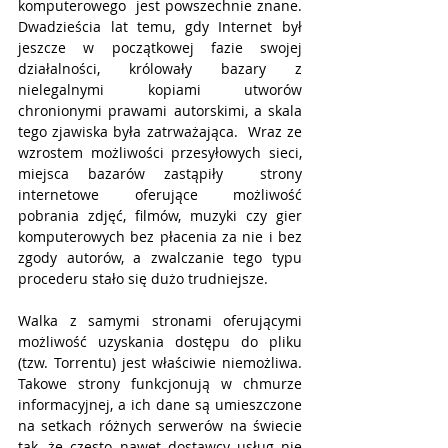
komputerowego  jest powszechnie znane. 
Dwadzieścia lat temu, gdy Internet był 
jeszcze w początkowej fazie swojej 
działalności, królowały bazary z 
nielegalnymi kopiami utworów 
chronionymi prawami autorskimi, a skala 
tego zjawiska była zatrważająca.  Wraz ze 
wzrostem możliwości przesyłowych sieci, 
miejsca bazarów zastąpiły  strony 
internetowe oferujące możliwość 
pobrania zdjęć, filmów, muzyki czy gier 
komputerowych bez płacenia za nie i bez 
zgody autorów, a zwalczanie tego typu 
procederu stało się dużo trudniejsze. 
Walka z samymi stronami oferującymi 
możliwość uzyskania dostępu do pliku 
(tzw. Torrentu) jest właściwie niemożliwa. 
Takowe strony funkcjonują w chmurze 
informacyjnej, a ich dane są umieszczone 
na setkach różnych serwerów na świecie 
tak, że często nawet dostawcy usług nie 