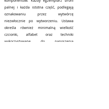
komponentów. Każdy egzemplarz broni 
palnej i każda istotna część, podlegają 
oznakowaniu przez wytwórcę 
niezwłocznie po wytworzeniu. Ustawa 
określa również minimalną wielkość 
czcionki, alfabet oraz techniki 
wykorzystywane do nanoszenia 
oznakowania.
Oprócz nowych regulacji dotyczących  
broni alarmowej i sygnałowej oraz 
oznakowania broni palnej w ustawie 
znajdziemy również informację o 
orzeczeniach lekarskich i 
psychologicznych, które muszą zostać 
wydane nie wcześniej niż na 3 miesiące 