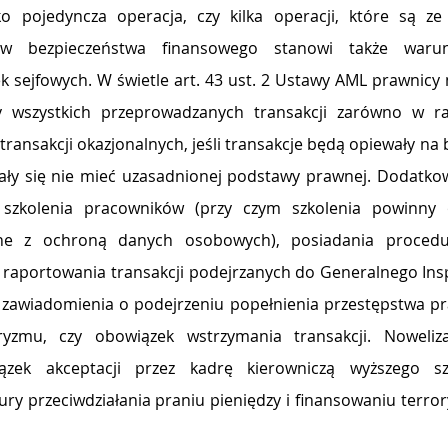
o pojedyncza operacja, czy kilka operacji, które są z
ów bezpieczeństwa finansowego stanowi także waru
 sejfowych. 
W świetle art. 43 ust. 2 Ustawy AML prawnic
y 
wszystkich przeprowadzanych transakcji zarówno w r
 transakcji okazjonalnych, jeśli transakcje będą opiewały na
ły się nie mieć uzasadnionej podstawy prawnej. 
Dodatkow
ane z ochroną danych osobowych)
, posiadania proced
 raportowania transakcji podejrzanych do Generalnego Insp
 zawiadomienia o podejrzeniu popełnienia przestępstwa pra
ryzmu, czy obowiązek wstrzymania transakcji. 
Noweliz
ązek akceptacji przez kadrę kierowniczą wyższego szc
ry przeciwdziałania praniu pieniędzy i finansowaniu terro