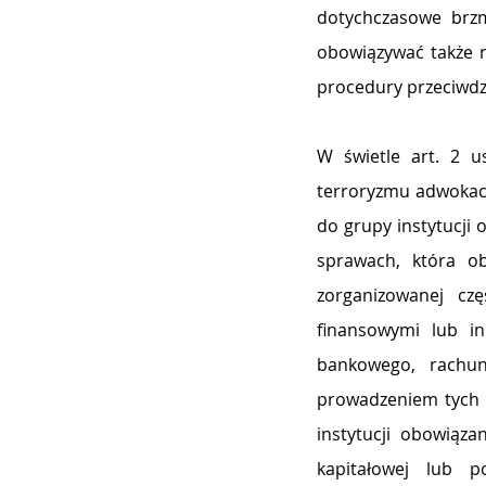
dotychczasowe brzm
obowiązywać także r
procedury przeciwdzi
W świetle art. 2 u
terroryzmu adwokaci,
do grupy instytucji
sprawach, która ob
zorganizowanej czę
finansowymi lub i
bankowego, rachun
prowadzeniem tych r
instytucji obowiąz
kapitałowej lub p