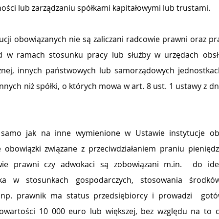
ości lub zarządzaniu spółkami kapitałowymi lub trustami.
tucji obowiązanych nie są zaliczani radcowie prawni oraz pr
 w ramach stosunku pracy lub służby w urzędach obsłu
cznej, innych państwowych lub samorządowych jednostkach
ych niż spółki, o których mowa w art. 8 ust. 1 ustawy z dnia
samo jak na inne wymienione w Ustawie instytucje obow
 obowiązki związane z przeciwdziałaniem praniu pieniędzy
ie prawni czy adwokaci są zobowiązani m.in.  do ident
yka w stosunkach gospodarczych, stosowania środków
 np. prawnik ma status przedsiębiorcy i 
prowadzi  gotó
wartości 10 000 euro lub większej, bez względu na to czy