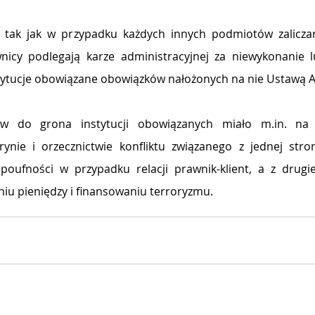
 tak jak w przypadku każdych innych podmiotów zaliczany
nicy podlegają karze administracyjnej za niewykonanie l
tytucje obowiązane obowiązków nałożonych na nie Ustawą A
ów do grona instytucji obowiązanych miało m.in. na c
trynie i orzecznictwie konfliktu związanego z jednej str
oufności w przypadku relacji prawnik-klient, a z drugiej
niu pieniędzy i finansowaniu terroryzmu.