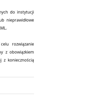
ch do instytucji 
ub nieprawidłowe 
ML. 
elu rozwiązanie 
ony z obowiązkiem 
 z koniecznością 