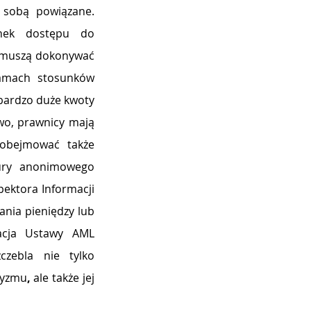
e sobą powiązane
. 
nek 
dostępu do 
y muszą dokonywać 
amach stosunków 
 bardzo duże kwoty 
o, prawnicy mają 
również obowiązek szkolenia pracowników (przy czym szkolenia powinny obejmować także 
ury anonimowego 
ektora Informacji 
nia pieniędzy lub 
acja Ustawy AML 
zebla nie tylko 
ryzmu
, 
ale także jej 