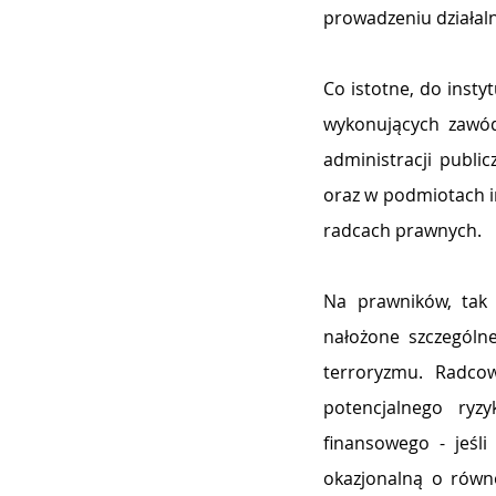
prowadzeniu działaln
Co istotne, do insty
wykonujących zawód
administracji publi
oraz w podmiotach inn
radcach prawnych.
Na prawników, tak 
nałożone szczególne
terroryzmu. Radcow
potencjalnego ryz
finansowego - jeśli
okazjonalną o równo