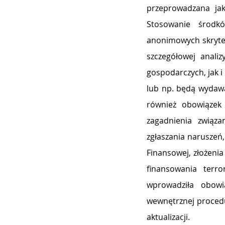
przeprowadzana jak
Stosowanie środk
anonimowych skrytek
szczegółowej analiz
gospodarczych, jak i
lub np. będą wydawa
zagadnienia związ
zgłaszania naruszeń,
Finansowej, złożenia
finansowania terro
wprowadziła obowi
wewnętrznej procedu
aktualizacji.