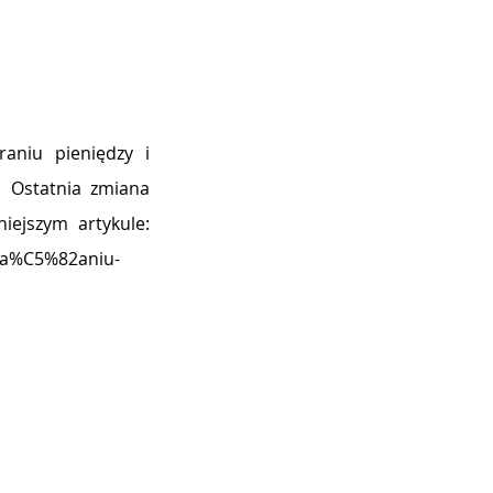
niu pieniędzy i 
 Ostatnia zmiana 
ejszym artykule:
zia%C5%82aniu-