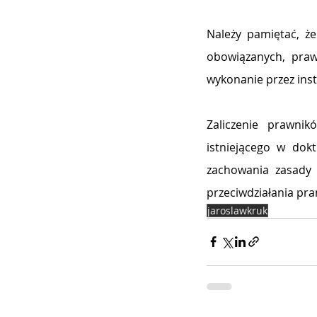
Należy pamiętać, że
obowiązanych, praw
wykonanie przez ins
Zaliczenie prawnik
istniejącego w do
k
zachowania zasady p
przeciwdziałania pra
jaroslawkruk