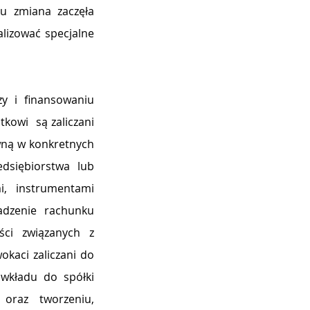
 zmiana zaczęła 
izować specjalne 
y i finansowaniu 
owi  są zaliczani 
ną w konkretnych 
siębiorstwa lub 
i, instrumentami 
dzenie rachunku 
ci związanych z 
aci zaliczani do 
wkładu do spółki 
oraz tworzeniu, 