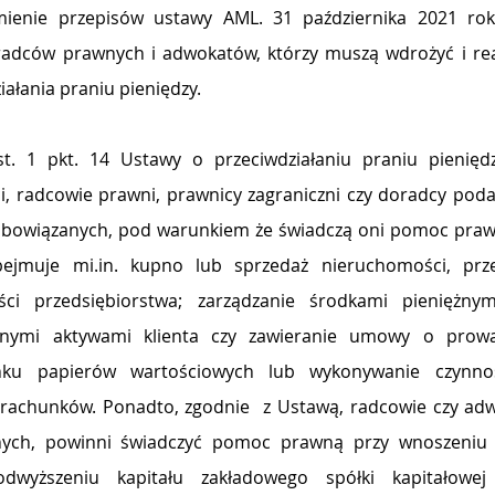
ienie przepisów ustawy AML. 31 października 2021 roku
adców prawnych i adwokatów, którzy muszą wdrożyć i real
ałania praniu pieniędzy.
st. 1 pkt. 14 Ustawy o przeciwdziałaniu praniu pieniędz
 radcowie prawni, prawnicy zagraniczni czy doradcy podatk
 obowiązanych, pod warunkiem że świadczą oni pomoc praw
ejmuje mi.in. kupno lub sprzedaż nieruchomości, przed
ści przedsiębiorstwa; zarządzanie środkami pieniężnym
nnymi aktywami klienta czy zawieranie umowy o prowa
ku papierów wartościowych lub wykonywanie czynnoś
achunków. Ponadto, zgodnie  z Ustawą, radcowie czy adwok
anych, powinni świadczyć pomoc prawną przy wnoszeniu 
odwyższeniu kapitału zakładowego spółki kapitałowej 