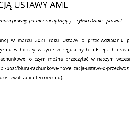
CJĄ USTAWY AML
 radca prawny, partner zarządzający | Sylwia Działo - prawnik
anej w marcu 2021 roku Ustawy o przeciwdziałaniu pra
ryzmu wchodziły w życie w regularnych odstępach czasu.
rachunkowe, o czym można przeczytać w naszym wcześni
w.pl/post/biura-rachunkowe-nowelizacja-ustawy-o-przeciwd
zy-i-zwalczaniu-terroryzmu
).